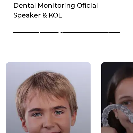
Dental Monitoring Oficial
Speaker & KOL
Invisalign®
Invis
First
Teen