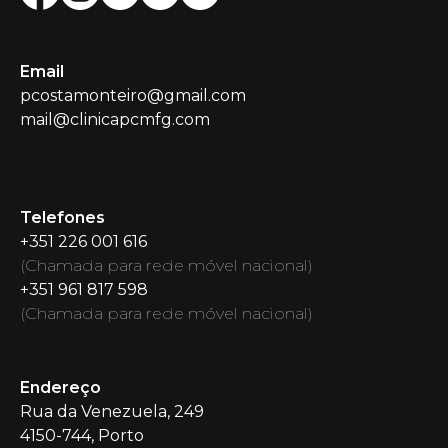
Email
pcostamonteiro@gmail.com
mail@clinicapcmfg.com
Telefones
+351 226 001 616
(
Chamada para rede móvel nacional
)
+351 961 817 598
(
Chamada para rede móvel nacional
)
Endereço
Rua da Venezuela
, 249
4150-744, Porto