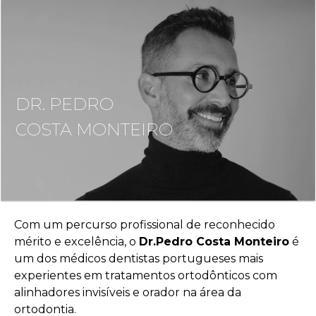
DR. PEDRO
COSTA MONTEIRO
FORMAÇÃO E CONSULTORIA
EVENTOS, PUBLICAÇÕES E BLOG
Com um percurso profissional de reconhecido
PT
|
EN
mérito e excelência, o
Dr.Pedro Costa Monteiro
é
um dos médicos dentistas portugueses mais
experientes em tratamentos ortodônticos com
alinhadores invisíveis e orador na área da
ortodontia.