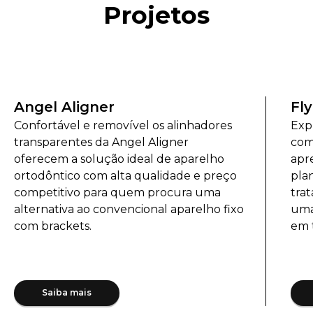
Projetos
Angel Aligner
Fly
Confortável e removível os alinhadores
Exp
transparentes da Angel Aligner
com 
oferecem a solução ideal de aparelho
apr
ortodôntico com alta qualidade e preço
pla
competitivo para quem procura uma
tra
alternativa ao convencional aparelho fixo
uma
com brackets.
em 
Saiba mais